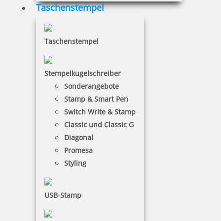
Taschenstempel
Taschenstempel
6,81 €
Stempelkugelschreiber
inkl. 19 % Mwst.
Sonderangebote
Bestellen
Stamp & Smart Pen
Switch Write & Stamp
Classic und Classic G
Diagonal
Promesa
Styling
Trodat Datumsstempel 1010
USB-Stamp