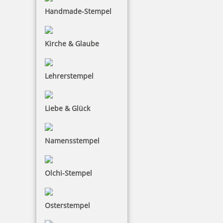
Stempelkissen. Bei dem Trodat-Datumstempel wird
Handmade-Stempel
der Tag und das Jahr in Zahlen abgedruckt. Der
Monat wird abgekürzt in Buchstaben abgedruckt.
Kirche & Glaube
Lehrerstempel
Liebe & Glück
Namensstempel
Olchi-Stempel
Osterstempel