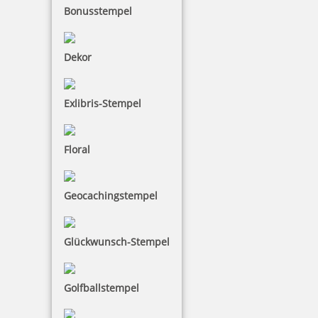
Bonusstempel
Dekor
Trodat Datumsstempel 1000
Exlibris-Stempel
Floral
5,64 €
Geocachingstempel
inkl. 19 % Mwst.
Bestellen
Glückwunsch-Stempel
Ein Datumsstempel ohne Text eignet sich sehr gut
Golfballstempel
für Dokumente, die Sie nur mit einem Datum
versehen möchten. Sie benötigen ein separates