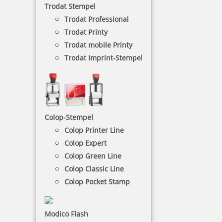
Trodat Stempel
Stempelkissen.
Trodat Professional
Trodat Printy
NACH WUNSCHSTEMPEL FILTERN
Trodat mobile Printy
Trodat Imprint-Stempel
€-
↑
€+
↓
Colop-Stempel
8 Artikel in der Kategorie
Colop Printer Line
Colop Expert
Colop Green Line
Colop Classic Line
Colop Pocket Stamp
Trodat Datumsstempel 1010 mit blauer Kappe
Modico Flash