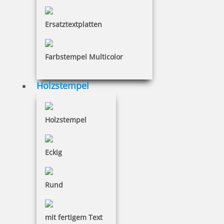
Ersatztextplatten
4,17 €
Farbstempel Multicolor
inkl. 19 % Mwst.
Bestellen
Holzstempel
Holzstempel
Eckig
Trodat Professional 5030 4.0 Datumstempel 25 x 4 mm
Rund
37,56 €
mit fertigem Text