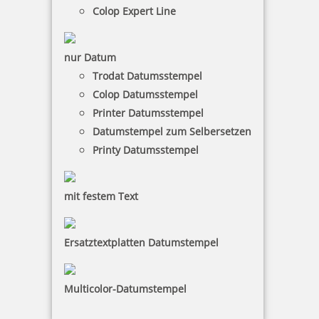
Colop Expert Line
nur Datum
Trodat Datumsstempel 1020
Trodat Datumsstempel
Colop Datumsstempel
Printer Datumsstempel
Datumstempel zum Selbersetzen
6,60 €
Printy Datumsstempel
inkl. 19 % Mwst.
mit festem Text
Bestellen
Ersatztextplatten Datumstempel
Multicolor-Datumstempel
Trodat Datumsstempel 1014