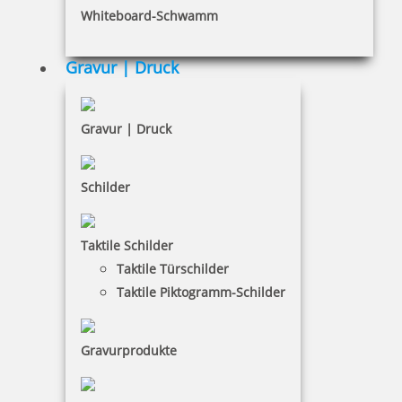
Whiteboard-Schwamm
Datenschutz
AGB
Gravur | Druck
Widerruf
Barrierefreiheit
Gravur | Druck
Vertrag widerrufen
Schilder
KUNDENBEREICH
Taktile Schilder
Mein Konto
Taktile Türschilder
Warenkorb
Taktile Piktogramm-Schilder
Kundenservice
Gravurprodukte
KONTAKT
DILDEY Büromaschinen - Bürobedarf