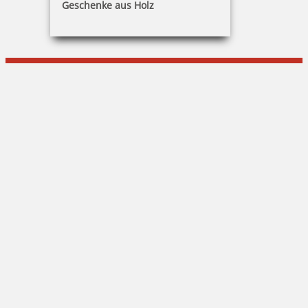
Geschenke aus Holz
Frank Dildey
Agnesstraße 8|97833 Frammersbach
09355 / 1506