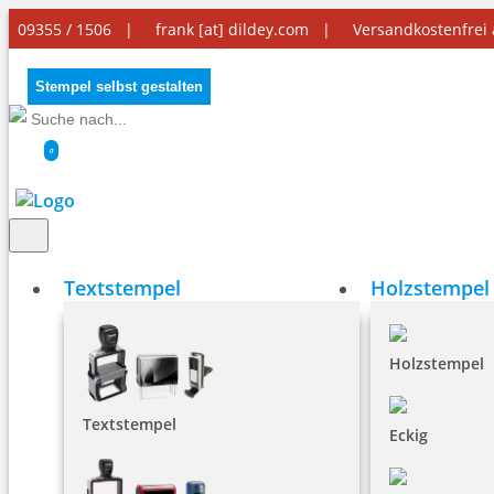
09355 / 1506 |
frank [at] dildey.com
|
Versandkostenfrei
Stempel selbst gestalten
0
Textstempel
Holzstempel
Holzstempel
Textstempel
Eckig