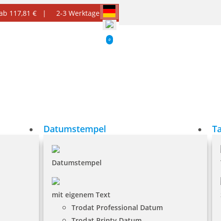
 ab 117,81 € |
2-3 Werktage
0
Datumstempel
T
Datumstempel
mit eigenem Text
Trodat Professional Datum
Trodat Printy Datum