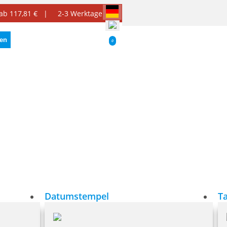
 ab 117,81 € |
2-3 Werktage
ten
0
Datumstempel
T