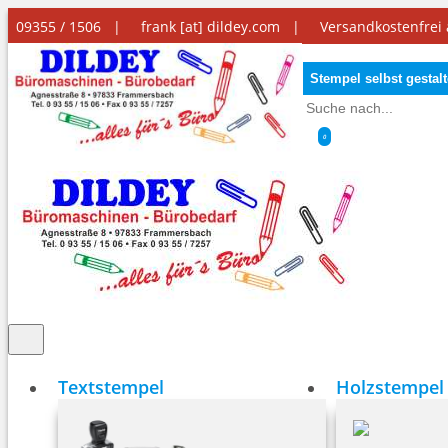
09355 / 1506 |
frank [at] dildey.com
|
Versandkostenfrei
Stempel selbst gestal
0
Textstempel
Holzstempel