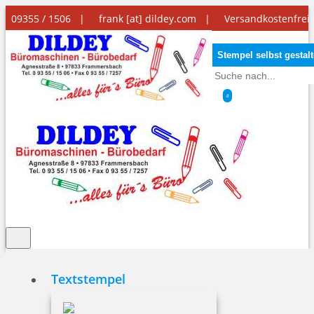
09355 / 1506 |
frank [at] dildey.com
|
Versandkostenfrei
Stempel selbst gestal
0
Textstempel