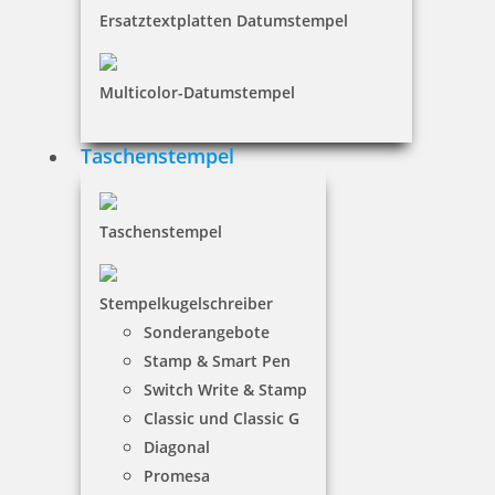
Ersatztextplatten Datumstempel
Trodat Printy 4820 Datumstempel 25 x 4 mm
Multicolor-Datumstempel
Taschenstempel
16,24 €
Taschenstempel
inkl. 19 % Mwst.
Bestellen
Stempelkugelschreiber
Sonderangebote
Stamp & Smart Pen
Switch Write & Stamp
Classic und Classic G
Diagonal
Trodat Printy 4816 Doppeldatum
Promesa