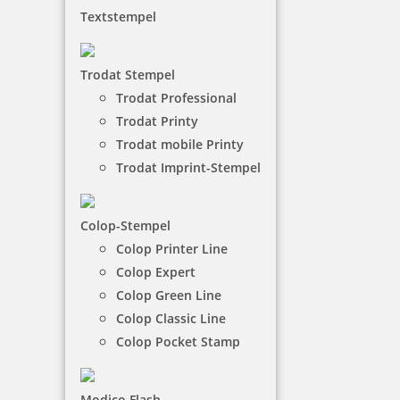
Printy Datumsstempel
Textstempel
Der Trodat Printy-Datumsstempel mit integriertem
Trodat Stempel
Kissen ist umweltfreundlich hergestellt.
Trodat Professional
Trodat Printy
Trodat mobile Printy
NACH WUNSCHSTEMPEL FILTERN
Trodat Imprint-Stempel
€-
↑
Colop-Stempel
€+
↓
Colop Printer Line
Colop Expert
Colop Green Line
7 Artikel in der Kategorie
Colop Classic Line
Colop Pocket Stamp
Modico Flash