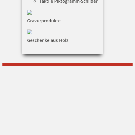
Taktile Piktogramm-Schilder
Kundenservice
Gravurprodukte
KONTAKT
DILDEY Büromaschinen - Bürobedarf
Geschenke aus Holz
Frank Dildey
Agnesstraße 8|97833 Frammersbach
09355 / 1506