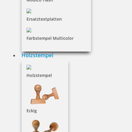
Trodat Printy 4810 Datumstempel 20x3,8 mm Kissen schwarz
Ersatztextplatten
innenliegend
Farbstempel Multicolor
6,46 €
Holzstempel
inkl. 19 % Mwst.
Bestellen
Holzstempel
Eckig
Trodat Printy 4810 Datumstempel 20 x 3,8 mm Kissen in Blau