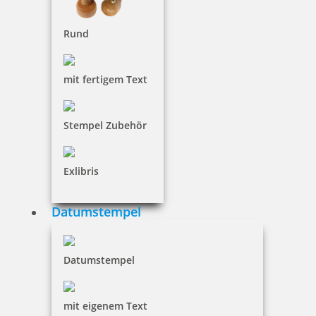
Rund
6,46 €
inkl. 19 % Mwst.
mit fertigem Text
Bestellen
Stempel Zubehör
Exlibris
Trodat Printy 4810 Datumstempel ISO 20x3,8 mm
Datumstempel
Datumstempel
6,46 €
mit eigenem Text