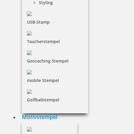
Styling
USB-Stamp
24,43 €
inkl. 19 % Mwst.
Taucherstempel
Bestellen
Geocaching Stempel
mobile Stempel
Trodat Printy 4810 Datumstempel Englisch 20x3,8 mm, Kissen in
Golfballstempel
Blau
Motivstempel
6,46 €