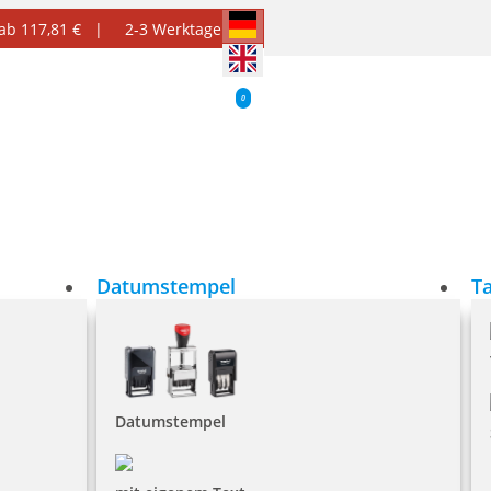
 ab 117,81 € |
2-3 Werktage
0
Datumstempel
T
Datumstempel