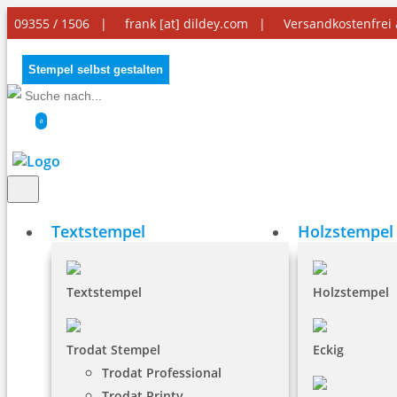
09355 / 1506 |
frank [at] dildey.com
|
Versandkostenfrei
Stempel selbst gestalten
0
Textstempel
Holzstempel
Textstempel
Holzstempel
Trodat Stempel
Eckig
Trodat Professional
Trodat Printy