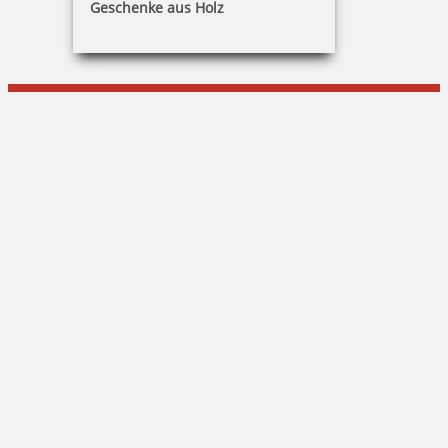
Geschenke aus Holz
Frank Dildey
Agnesstraße 8|97833 Frammersbach
09355 / 1506