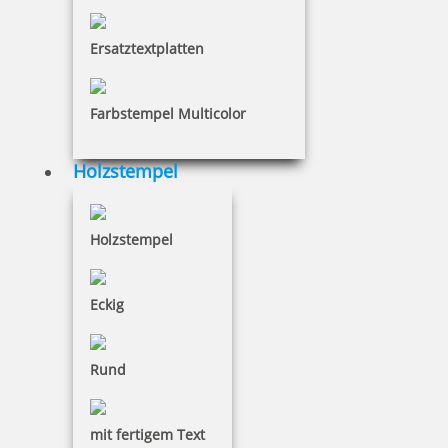
Ersatztextplatten
5,46 €
inkl. 19 % Mwst.
Farbstempel Multicolor
Bestellen
Holzstempel
Holzstempel
COLORIS 6061 P 10 ml Stempelfarbe auf Ölbasis von Kupietz
Eckig
Rund
11,79 €
mit fertigem Text