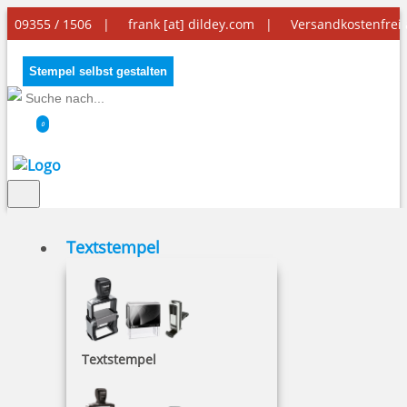
09355 / 1506 |
frank [at] dildey.com
|
Versandkostenfrei
Stempel selbst gestalten
0
Textstempel
Stempelfarbe mit Öl
Textstempel
Diese Stempelfarbe eignet sich am besten für
Metallhandstempel, Paginiermaschinen und
Numeroteure.