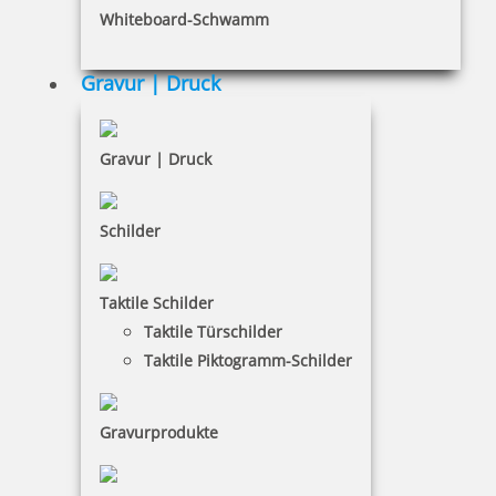
Whiteboard-Schwamm
Datenschutz
AGB
Gravur | Druck
Widerruf
Barrierefreiheit
Gravur | Druck
Vertrag widerrufen
Schilder
KUNDENBEREICH
Taktile Schilder
Mein Konto
Taktile Türschilder
Warenkorb
Taktile Piktogramm-Schilder
Kundenservice
Gravurprodukte
KONTAKT
DILDEY Büromaschinen - Bürobedarf