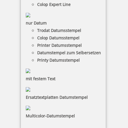
Metallhandstempel, Paginiermaschinen und
Colop Expert Line
Numeroteure. Sie verhindert das Verkleben oder
Angreifen der Stempel. Außerdem ist sie schnell und
einfach zu bestellen.
nur Datum
Trodat Datumsstempel
Colop Datumsstempel
Printer Datumsstempel
Datumstempel zum Selbersetzen
Printy Datumsstempel
mit festem Text
Ersatztextplatten Datumstempel
Multicolor-Datumstempel