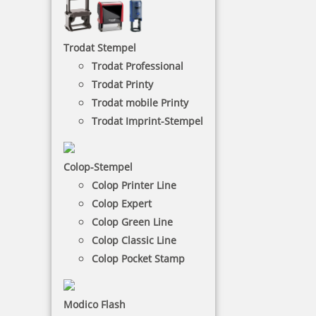
NACH WUNSCHSTEMPEL FILTERN
Trodat Stempel
Trodat Professional
Trodat Printy
€-
↑
Trodat mobile Printy
€+
↓
Trodat Imprint-Stempel
3 Artikel in der Kategorie
Colop-Stempel
Colop Printer Line
Colop Expert
Colop Green Line
Colop Classic Line
Colop Pocket Stamp
COLORIS 6051 P lichtechte Stempelfarbe auf Ölbasis (Kupietz 28
ml)
Modico Flash