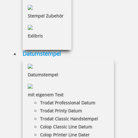
inkl. 19 % Mwst.
Bestellen
Stempel Zubehör
Exlibris
Datumstempel
COLORIS 4734 P 50 ml pigmentierte Stempelfarbe für Metall
Datumstempel
14,43 €
mit eigenem Text
Trodat Professional Datum
inkl. 19 % Mwst.
Trodat Printy Datum
Bestellen
Trodat Classic Handstempel
Colop Classic Line Datum
Colop Printer Line Dater
Diese Stempelfarbe eignet sich am besten für