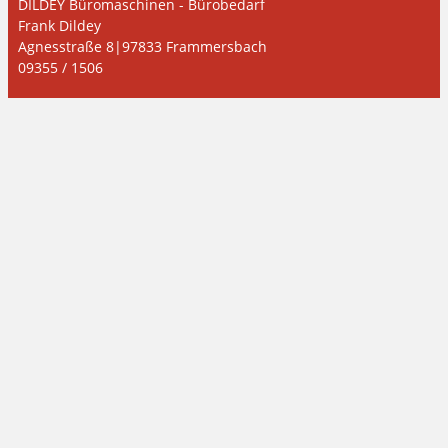
DILDEY Büromaschinen - Bürobedarf
Frank Dildey
Agnesstraße 8|97833 Frammersbach
09355 / 1506