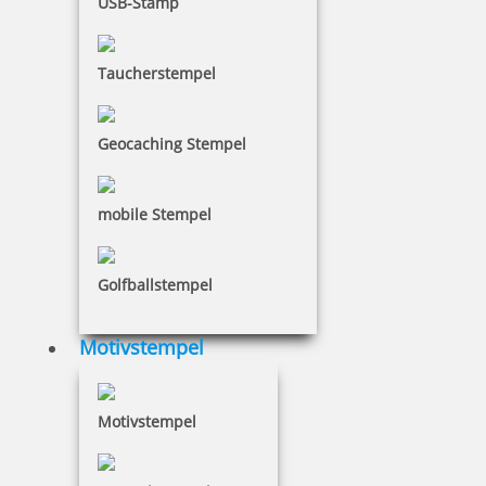
USB-Stamp
inkl. 19 % Mwst.
Jetzt gestalten
Taucherstempel
Geocaching Stempel
mobile Stempel
Trodat Printy 4918 Mehrfarbiger Stempel
Golfballstempel
57,36 €
Motivstempel
inkl. 19 % Mwst.
Motivstempel
Jetzt gestalten