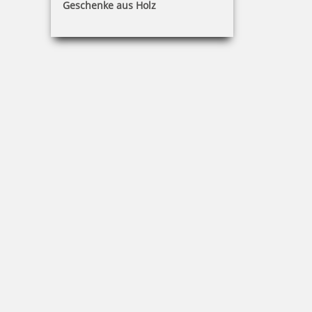
Geschenke aus Holz
Trodat Professional 5211 Mehrfarbiger Stempel
155,12 €
inkl. 19 % Mwst.
Jetzt gestalten
Trodat Professional 5212 Mehrfarbiger Stempel