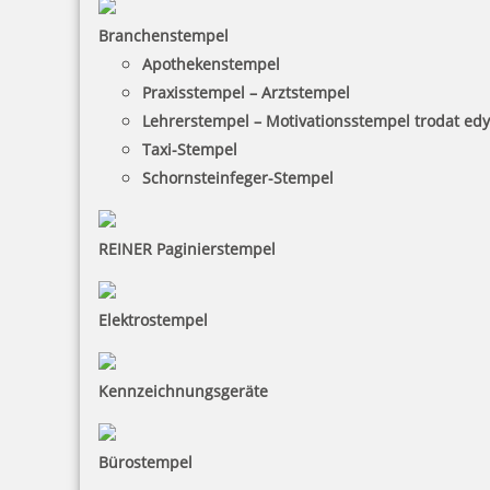
75,14 €
Branchenstempel
Apothekenstempel
Praxisstempel – Arztstempel
inkl. 19 % Mwst.
Lehrerstempel – Motivationsstempel trodat ed
Jetzt gestalten
Taxi-Stempel
Schornsteinfeger-Stempel
REINER Paginierstempel
Trodat Professional 5203 Mehrfarbiger Stempel
Elektrostempel
Kennzeichnungsgeräte
82,74 €
Bürostempel
inkl. 19 % Mwst.