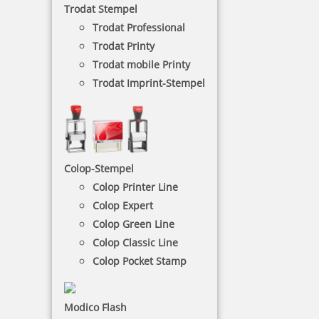
Trodat Stempel
MultiColor-Spektrum zur Verfügung. Jedes
Stempelkissen wird individuell gefertigt. Bitte
Trodat Professional
beachten Sie die längeren Lieferzeiten und die
Trodat Printy
speziellen Anforderungen bei eigener Gestaltung:
Trodat mobile Printy
• klar abgegrenzte Farbflächen,
Trodat Imprint-Stempel
• keine Farbverläufe,
• Mindestabstand zwischen den Farbfeldern = 2,5
mm,
• Mindestgröße des Farbfeldes = 8 x 8 mm.
Colop-Stempel
NACH WUNSCHSTEMPEL FILTERN
Colop Printer Line
Colop Expert
Colop Green Line
€-
↑
Colop Classic Line
€+
↓
Colop Pocket Stamp
Modico Flash
21 Artikel in der Kategorie