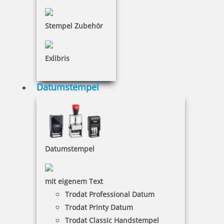
Stempel Zubehör
Exlibris
Datumstempel
Trodat Printy 4911 Mehrfarbiger Stempel
49,54 €
Datumstempel
inkl. 19 % Mwst.
mit eigenem Text
Jetzt gestalten
Trodat Professional Datum
Trodat Printy Datum
Trodat Classic Handstempel