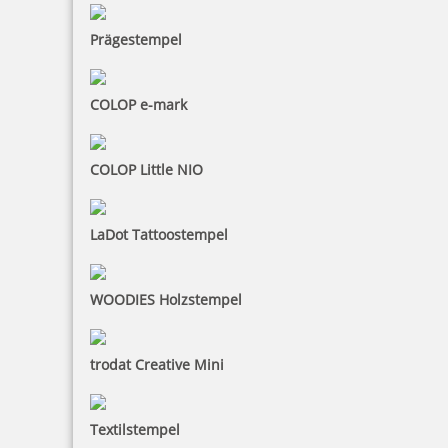
Jetzt gestalten
Prägestempel
COLOP e-mark
Trodat Professional 5204 Mehrfarbiger Stempel
COLOP Little NIO
LaDot Tattoostempel
85,78 €
WOODIES Holzstempel
inkl. 19 % Mwst.
Jetzt gestalten
trodat Creative Mini
Textilstempel