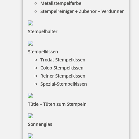
Metallstempelfarbe
Stempelreiniger + Zubehör + Verdünner
91,04 €
Stempelhalter
inkl. 19 % Mwst.
Jetzt gestalten
Stempelkissen
Trodat Stempelkissen
Colop Stempelkissen
Reiner Stempelkissen
Spezial-Stempelkissen
Trodat Professional 5274 Mehrfarbiger Stempel
Tütle – Tüten zum Stempeln
Sonnenglas
101,13 €