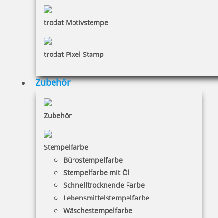
trodat Motivstempel
Trodat Professional 5205 Mehrfarbiger Stempel
trodat Pixel Stamp
92,03 €
Zubehör
inkl. 19 % Mwst.
Zubehör
Jetzt gestalten
Stempelfarbe
Bürostempelfarbe
Stempelfarbe mit Öl
Schnelltrocknende Farbe
Trodat Professional 5206 Mehrfarbiger Stempel
Lebensmittelstempelfarbe
Wäschestempelfarbe