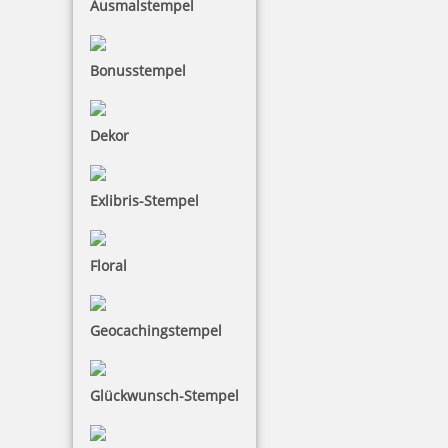
Ausmalstempel
Bonusstempel
Trodat Printy 4925 Mehrfarbiger Stempel
Dekor
Exlibris-Stempel
73,32 €
Floral
inkl. 19 % Mwst.
Jetzt gestalten
Geocachingstempel
Glückwunsch-Stempel