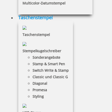
Multicolor-Datumstempel
Taschenstempel
60,26 €
inkl. 19 % Mwst.
Taschenstempel
Jetzt gestalten
Stempelkugelschreiber
Sonderangebote
Stamp & Smart Pen
Switch Write & Stamp
Classic und Classic G
Trodat Printy 4915 Mehrfarbiger Stempel
Diagonal
Promesa
Styling
65,41 €