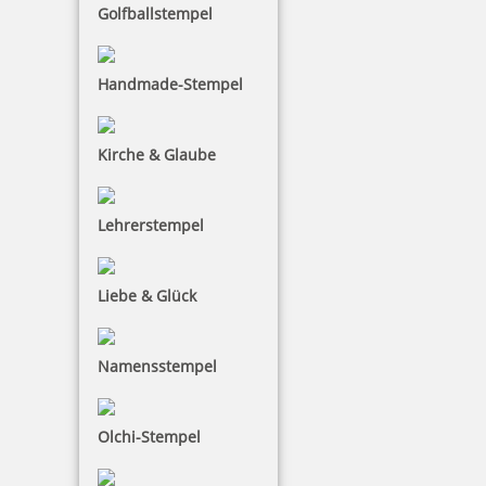
Trodat Printy 4926 Mehrfarbiger Stempel
Golfballstempel
Handmade-Stempel
74,72 €
Kirche & Glaube
inkl. 19 % Mwst.
Jetzt gestalten
Lehrerstempel
Liebe & Glück
Namensstempel
Trodat Printy 4927 Mehrfarbiger Stempel
Olchi-Stempel