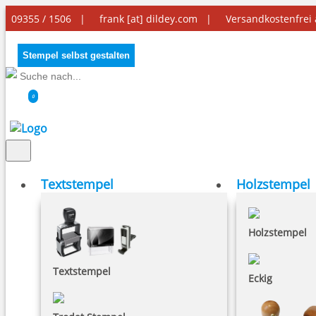
09355 / 1506 |
frank [at] dildey.com
|
Versandkostenfrei
Stempel selbst gestalten
0
Textstempel
Holzstempel
Holzstempel
Textstempel
Eckig