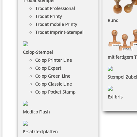
Trodat Stempel
Trodat Professional
Trodat Printy
Rund
Trodat mobile Printy
Trodat Imprint-Stempel
Colop-Stempel
mit fertigem T
Colop Printer Line
Colop Expert
Colop Green Line
Stempel Zube
Colop Classic Line
Colop Pocket Stamp
Exlibris
Modico Flash
Ersatztextplatten