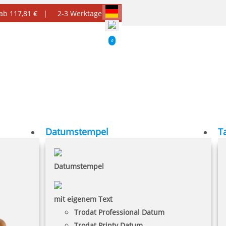
 ab 117,81 € |
2-3 Werktage
0
Datumstempel
T
Datumstempel
mit eigenem Text
Trodat Professional Datum
Trodat Printy Datum