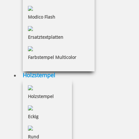
10 Artikel in der Kategorie
Modico Flash
Ersatztextplatten
MAUL Acryl Stempelträger gerade für 4 Stempel
Farbstempel Multicolor
Holzstempel
7,91 €
Holzstempel
inkl. 19 % Mwst.
Bestellen
Eckig
Rund