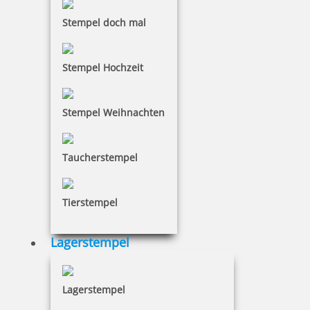
Farbintensität der Abdrücke schlechter weden,
benötigt man ein Ersatzkissen. Die Ersatzkissen gibt
Stempel doch mal
es für jeden Stempel nachzukaufen.
Mit Stempelträgern liegen die Holz- oder
Stempel Hochzeit
Datumsstempel nicht lose auf dem Schreibtisch
herum. Damit bringen Sie wieder Ordnung auf Ihren
Schreibtisch.
Stempel Weihnachten
Um Ihr seperates Stempelkissen für die Holz- oder
Datumsstempel wieder nachzutränken gibt es extra
Stempelfarben.
Taucherstempel
Tierstempel
Lagerstempel
Lagerstempel