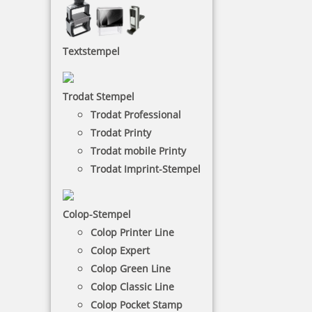
Stempel Zubehör
Textstempel
Unter dem Begriff Stempelzubehör zählen
Stempelkissen, Stempelfarben, Stempelträger und
Ersatzkissen.
Trodat Stempel
Da bei jedem Stempelkissen mit der Zeit die
Farbintensität der Abdrücke schlechter weden,
Trodat Professional
benötigt man ein Ersatzkissen. Die Ersatzkissen gibt
Trodat Printy
es für jeden Stempel nachzukaufen.
Trodat mobile Printy
Trodat Imprint-Stempel
NACH WUNSCHSTEMPEL FILTERN
Colop-Stempel
Colop Printer Line
€-
↑
Colop Expert
€+
↓
Colop Green Line
Colop Classic Line
Colop Pocket Stamp