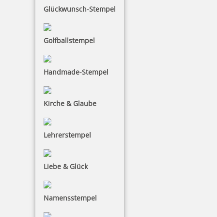
Glückwunsch-Stempel
inkl. 19 % Mwst.
Bestellen
Golfballstempel
Handmade-Stempel
Kirche & Glaube
Trodat Stempelträger 3016/M, Metall für 16 Stempel
Lehrerstempel
16,60 €
Liebe & Glück
inkl. 19 % Mwst.
Bestellen
Namensstempel