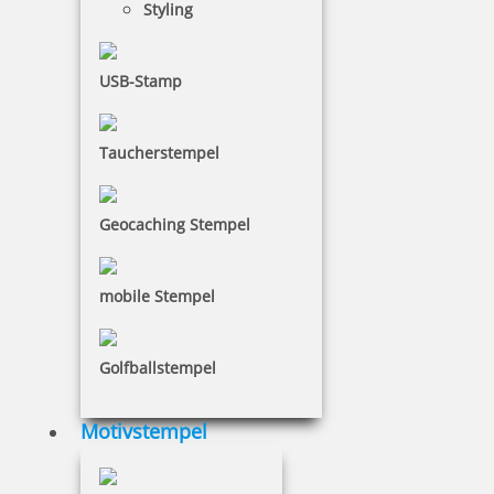
Styling
USB-Stamp
Trodat Stempelträger 3008, Kunststoff für 8 Stempel
Taucherstempel
8,64 €
Geocaching Stempel
inkl. 19 % Mwst.
mobile Stempel
Bestellen
Golfballstempel
Motivstempel
Trodat Stempelträger 3010/M, Metall für 10 Stempel