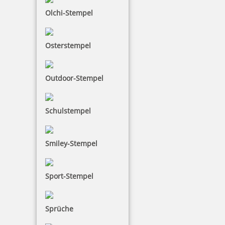
Olchi-Stempel
Osterstempel
Lanyard Schlüsselband für Stamp Mouse und Pocket Stamp
Outdoor-Stempel
Schulstempel
3,49 €
inkl. 19 % Mwst.
Smiley-Stempel
Bestellen
Sport-Stempel
Unter dem Begriff Stempelzubehör zählen
Stempelkissen, Stempelfarben, Stempelträger und
Ersatzkissen.
Sprüche
Da bei jedem Stempelkissen mit der Zeit die