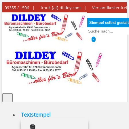
09355 / 1506 |
frank [at] dildey.com
|
Versandkostenfrei
Stempel selbst gestal
0
Textstempel