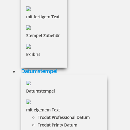
MAUL Stempelträger gerade Form für 4 Stempel
mit fertigem Text
Stempel Zubehör
8,00 €
Exlibris
inkl. 19 % Mwst.
Bestellen
Datumstempel
Datumstempel
mit eigenem Text
MAUL Stempelträger gerade Form für 6 Stempel
Trodat Professional Datum
Trodat Printy Datum