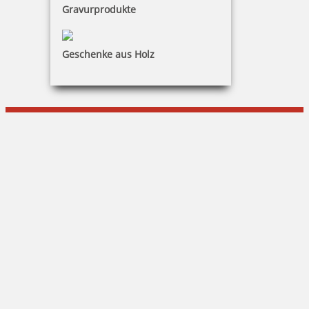
Gravurprodukte
KONTAKT
DILDEY Büromaschinen - Bürobedarf
Geschenke aus Holz
Frank Dildey
Agnesstraße 8|97833 Frammersbach
09355 / 1506