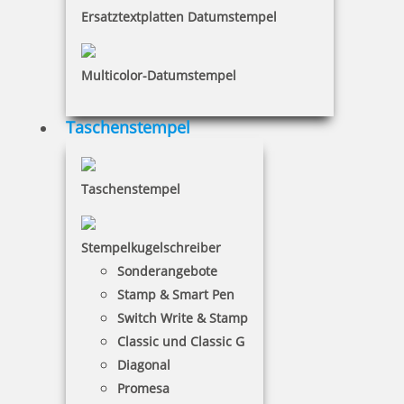
inkl. 19 % Mwst.
Ersatztextplatten Datumstempel
Bestellen
Multicolor-Datumstempel
Taschenstempel
MAUL Stempelträger gerade Form für 12 Stempel
Taschenstempel
Stempelkugelschreiber
19,46 €
Sonderangebote
Stamp & Smart Pen
inkl. 19 % Mwst.
Switch Write & Stamp
Bestellen
Classic und Classic G
Diagonal
Promesa