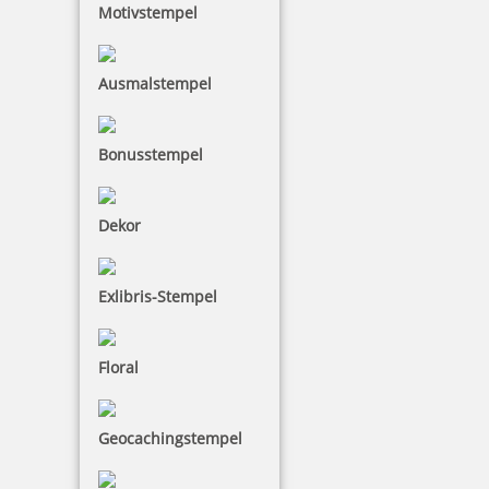
Motivstempel
Ausmalstempel
14,13 €
Bonusstempel
inkl. 19 % Mwst.
Bestellen
Dekor
Exlibris-Stempel
Trodat Stempelträger 3014, Kunststoff für 14 Stempel
Floral
Geocachingstempel
10,45 €