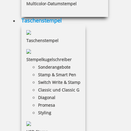
Multicolor-Datumstempel
Taschenstempel
Pocket Printy 9511 Tauchstempel 61 Taucherstempel Qualle
Taschenstempel
24,28 €
Stempelkugelschreiber
Sonderangebote
Stamp & Smart Pen
inkl. 19 % Mwst.
Jetzt gestalten
Switch Write & Stamp
Classic und Classic G
Diagonal
Promesa
Styling
Pocket Printy 9511 Tauchstempel 62 Taucherstempel Tintenfisch