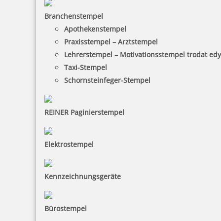
Branchenstempel
Pocket Printy 9511 Tauchstempel 70 Taucherstempel Taucher
Apothekenstempel
stehend
Praxisstempel – Arztstempel
Lehrerstempel – Motivationsstempel trodat ed
Taxi-Stempel
24,28 €
Schornsteinfeger-Stempel
inkl. 19 % Mwst.
REINER Paginierstempel
Jetzt gestalten
Elektrostempel
Kennzeichnungsgeräte
Pocket Printy 9511 Tauchstempel 71 Taucherstempel
Taucherpaar
Bürostempel