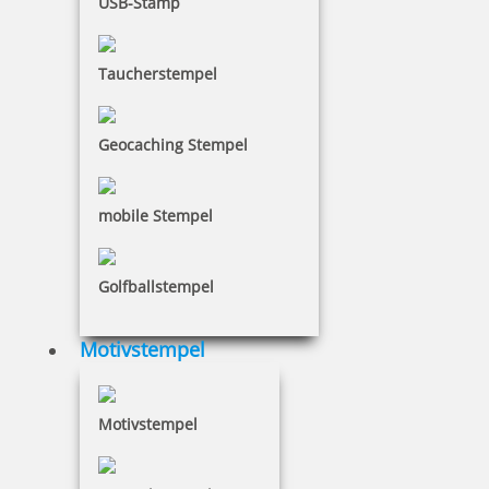
USB-Stamp
Taucherstempel
24,28 €
Geocaching Stempel
inkl. 19 % Mwst.
Jetzt gestalten
mobile Stempel
Golfballstempel
Motivstempel
Pocket Printy 9511 Tauchstempel 63 Taucherstempel Seestern
Motivstempel
24,28 €