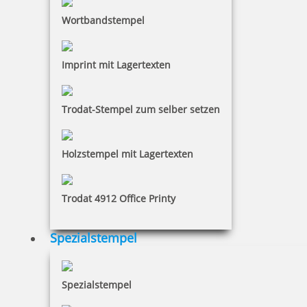
Wortbandstempel
Imprint mit Lagertexten
Pocket Printy 9511 Tauchstempel 69 Taucherstempel Krokodil
Trodat-Stempel zum selber setzen
Holzstempel mit Lagertexten
24,28 €
Trodat 4912 Office Printy
inkl. 19 % Mwst.
Jetzt gestalten
Spezialstempel
Spezialstempel