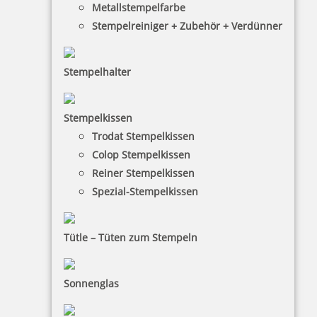
Metallstempelfarbe
Stempelreiniger + Zubehör + Verdünner
Pocket Printy 9511 Tauchstempel 74 Taucherstempel Taucher
schwimmend
Stempelhalter
Stempelkissen
24,28 €
Trodat Stempelkissen
Colop Stempelkissen
inkl. 19 % Mwst.
Reiner Stempelkissen
Jetzt gestalten
Spezial-Stempelkissen
Tütle – Tüten zum Stempeln
Sonnenglas
Pocket Printy 9511 Tauchstempel 75 Taucherstempel Delfin