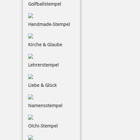
Golfballstempel
Handmade-Stempel
Pocket Printy 9511 Tauchstempel 65 Taucherstempel
Hobbytaucher
Kirche & Glaube
Lehrerstempel
24,28 €
Liebe & Glück
inkl. 19 % Mwst.
Jetzt gestalten
Namensstempel
Olchi-Stempel