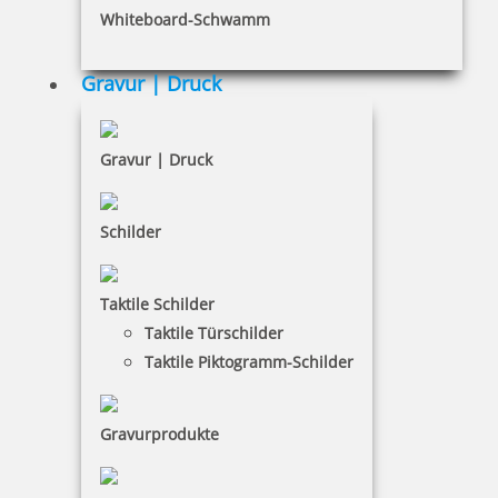
Whiteboard-Schwamm
Gravur | Druck
24,28 €
inkl. 19 % Mwst.
Gravur | Druck
Jetzt gestalten
Schilder
Taktile Schilder
Taktile Türschilder
Pocket Printy 9511 Tauchstempel 76 Taucherstempel Haifisch
Taktile Piktogramm-Schilder
Gravurprodukte
24,28 €