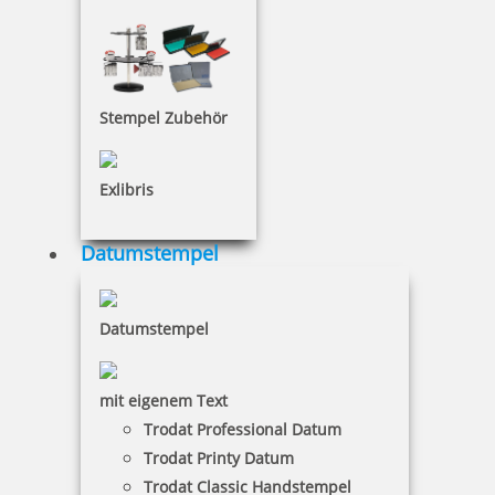
24,28 €
Stempel Zubehör
inkl. 19 % Mwst.
Jetzt gestalten
Exlibris
Datumstempel
Datumstempel
Pocket Printy 9511 Tauchstempel 59 Taucherstempel Seerobbe
mit eigenem Text
Trodat Professional Datum
24,28 €
Trodat Printy Datum
Trodat Classic Handstempel