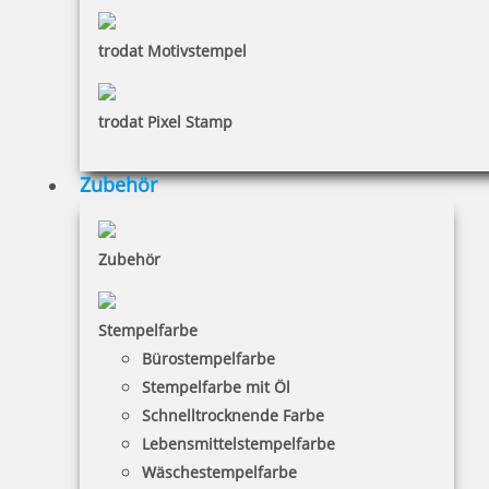
inkl. 19 % Mwst.
Jetzt gestalten
trodat Motivstempel
trodat Pixel Stamp
Zubehör
Pocket Printy 9511 Tauchstempel 73 Taucherstempel
Seepferdchen
Zubehör
24,28 €
Stempelfarbe
Bürostempelfarbe
inkl. 19 % Mwst.
Stempelfarbe mit Öl
Jetzt gestalten
Schnelltrocknende Farbe
Lebensmittelstempelfarbe
Wäschestempelfarbe