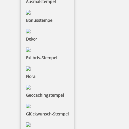
Ausmalstempel
inkl. 19 % Mwst.
Jetzt gestalten
Bonusstempel
Dekor
Exlibris-Stempel
Pocket Printy 9511 Tauchstempel 64 Taucherstempel Hai
Floral
Geocachingstempel
24,28 €
inkl. 19 % Mwst.
Glückwunsch-Stempel
Jetzt gestalten