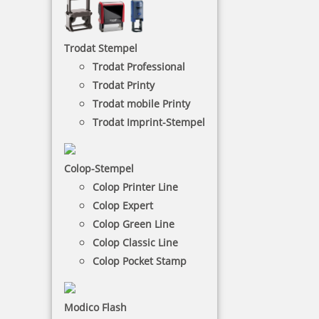
NACH WUNSCHSTEMPEL FILTERN
Trodat Stempel
Trodat Professional
€-
↑
Trodat Printy
€+
↓
Trodat mobile Printy
Trodat Imprint-Stempel
20 Artikel in der Kategorie
Colop-Stempel
Colop Printer Line
Colop Expert
Colop Green Line
Colop Classic Line
Colop Pocket Stamp
Modico Flash