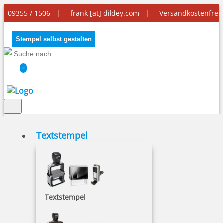
09355 / 1506 |
frank [at] dildey.com
|
Versandkostenfrei
Stempel selbst gestalten
0
Textstempel
Taucherstempel
Textstempel
Der Taucherstempel ist ein praktischer Begleiter
für unterwegs, denn er passt in jede Tasche.