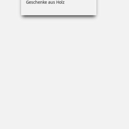
Geschenke aus Holz
inkl. 19 % Mwst.
Jetzt gestalten
Pocket Printy 9511 Tauchstempel 77 Taucherstempel Fisch
24,28 €
inkl. 19 % Mwst.
Jetzt gestalten