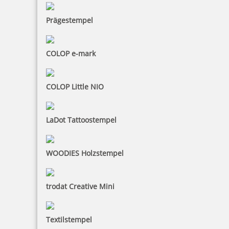
Prägestempel
24,28 €
COLOP e-mark
inkl. 19 % Mwst.
Jetzt gestalten
COLOP Little NIO
LaDot Tattoostempel
Pocket Printy 9511 Tauchstempel 72 Taucherstempel Taucher
WOODIES Holzstempel
trodat Creative Mini
24,28 €
Textilstempel